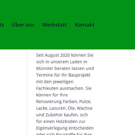
ts
Über uns
Werkstatt
Kontakt
Über uns
Seit August 2020 können Sie
sich in unserem Laden in
Münster beraten lassen und
Termine für Ihr Bauprojekt
mit den jeweiligen
Fachleuten ausmachen. Sie
können für Ihre
Renovierung Farben, Putze,
Lacke, Lasuren, Öle, Wachse
und Zubehör kaufen, sich
für einen Holzboden zur
Eigenverlegung entscheiden
oder sich Baustoffe für Ihre